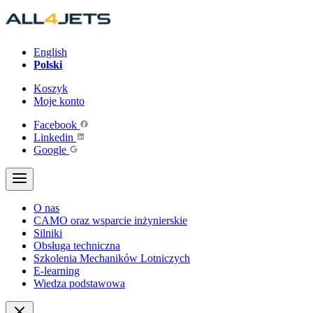
Przejdź
do
treści
English
Polski
Koszyk
Moje konto
Facebook
Linkedin
Google
O nas
CAMO oraz wsparcie inżynierskie
Silniki
Obsługa techniczna
Szkolenia Mechaników Lotniczych
E-learning
Wiedza podstawowa