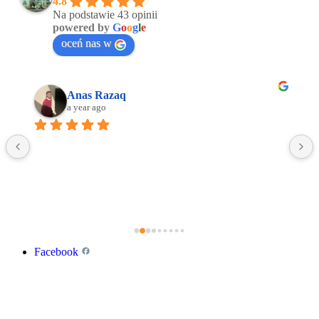
4.8
Na podstawie 43 opinii
powered by
G
o
o
g
l
e
oceń nas w
Anas Razaq
a year ago
Facebook
Linkedin
Google
Copyright © 2016 -2025 ALL4JETS Sp. z o.o.