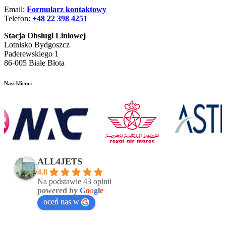
Email:
Formularz kontaktowy
Telefon:
+48 22 398 4251
Stacja Obsługi Liniowej
Lotnisko Bydgoszcz
Paderewskiego 1
86-005 Białe Błota
Nasi klienci
ALL4JETS
4.8
Na podstawie 43 opinii
powered by
G
o
o
g
l
e
oceń nas w