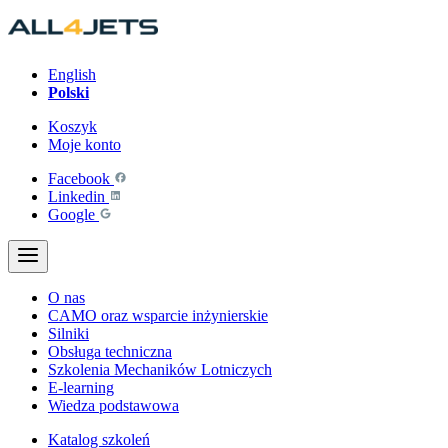
Przejdź
do
treści
English
Polski
Koszyk
Moje konto
Facebook
Linkedin
Google
O nas
CAMO oraz wsparcie inżynierskie
Silniki
Obsługa techniczna
Szkolenia Mechaników Lotniczych
E-learning
Wiedza podstawowa
Katalog szkoleń