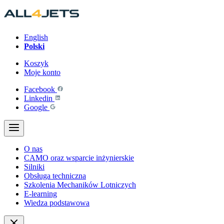
Przejdź
do
treści
English
Polski
Koszyk
Moje konto
Facebook
Linkedin
Google
O nas
CAMO oraz wsparcie inżynierskie
Silniki
Obsługa techniczna
Szkolenia Mechaników Lotniczych
E-learning
Wiedza podstawowa