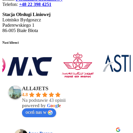
Telefon:
+48 22 398 4251
Stacja Obsługi Liniowej
Lotnisko Bydgoszcz
Paderewskiego 1
86-005 Białe Błota
Nasi klienci
ALL4JETS
4.8
Na podstawie 43 opinii
powered by
G
o
o
g
l
e
oceń nas w